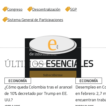
Congreso
Descentralización
SGP
Sistema General de Participaciones
¿Quieres recibir
nuestro boletín
de información?
ESENCIALES
ÚLTIMOS
Subscribirme
ECONOMÍA
ECONOMÍA
¿Cómo queda Colombia tras el arancel
Desempleo en Co
de 10% decretado por Trump en EE.
en febrero: 2,7 m
UU.?
encuentran trab