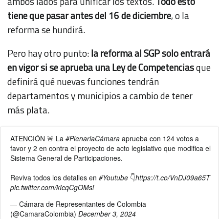
ambos lados para unificar los textos.
Todo esto
tiene que pasar antes del 16 de diciembre
, o la
reforma se hundirá.
Pero hay otro punto:
la reforma al SGP solo entrará
en vigor si se aprueba una Ley de Competencias
que
definirá qué nuevas funciones tendrán
departamentos y municipios a cambio de tener
más plata.
ATENCIÓN 🚨 La
#PlenariaCámara
aprueba con 124 votos a
favor y 2 en contra el proyecto de acto legislativo que modifica el
Sistema General de Participaciones.
Reviva todos los detalles en
#Youtube
👇
https://t.co/VnDJ09a65T
pic.twitter.com/kIcqCgOMsi
— Cámara de Representantes de Colombia
(@CamaraColombia)
December 3, 2024