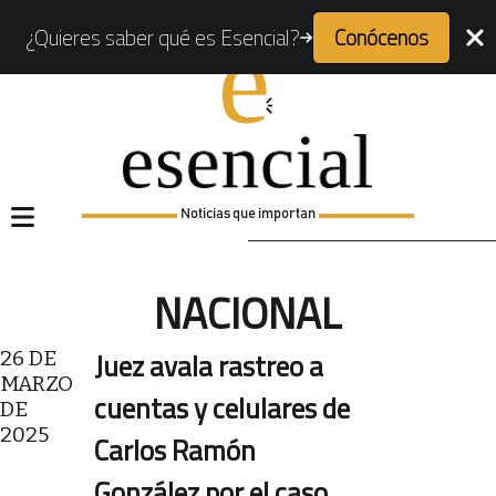
¿Quieres saber qué es Esencial?
Conócenos
Noticias que importan
NACIONAL
26 DE
Juez avala rastreo a
MARZO
cuentas y celulares de
DE
2025
Carlos Ramón
González por el caso