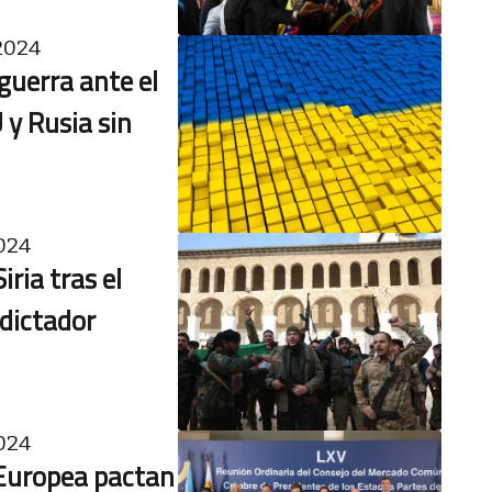
2024
guerra ante el
 y Rusia sin
024
ria tras el
dictador
024
Europea pactan