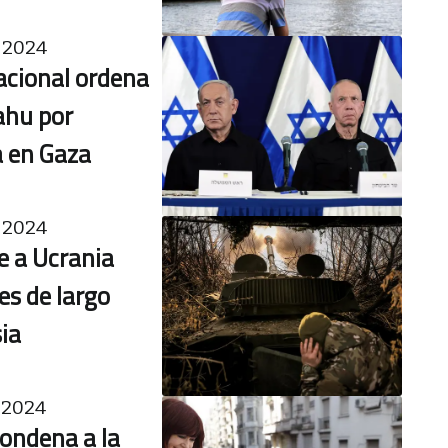
 2024
acional ordena
ahu por
a en Gaza
 2024
e a Ucrania
es de largo
ia
 2024
condena a la