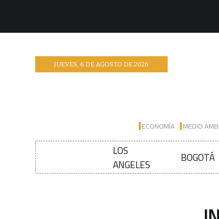
JUEVES
,
6
DE
AGOSTO
DE
2026
ECONOMÍA
MEDIO AMB
LOS
BOGOTÁ
ANGELES
I