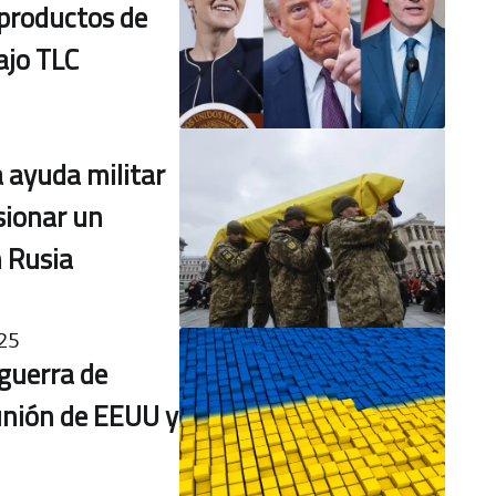
 productos de
ajo TLC
 ayuda militar
sionar un
 Rusia
25
 guerra de
unión de EEUU y