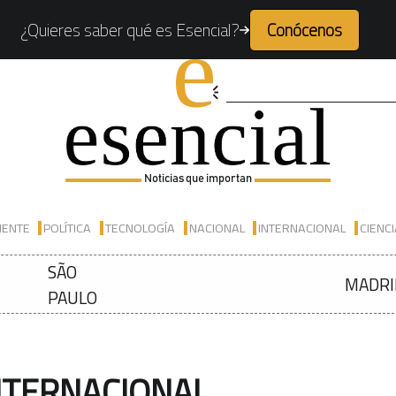
¿Quieres saber qué es Esencial?
Conócenos
Noticias que importan
IENTE
POLÍTICA
TECNOLOGÍA
NACIONAL
INTERNACIONAL
CIENC
SÃO
MADRI
PAULO
NTERNACIONAL