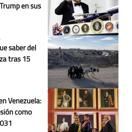
 Trump en sus
5
ue saber del
za tras 15
 en Venezuela:
sión como
2031