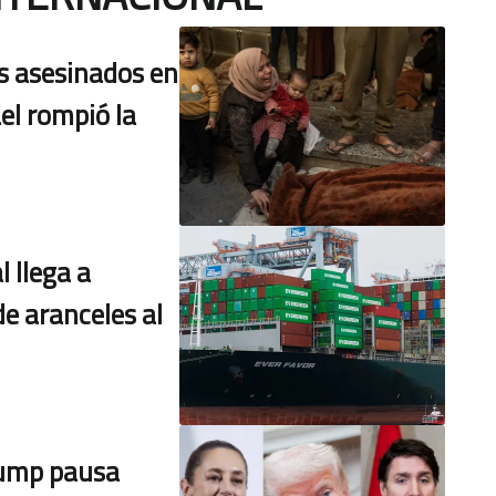
s asesinados en
ael rompió la
 llega a
de aranceles al
rump pausa