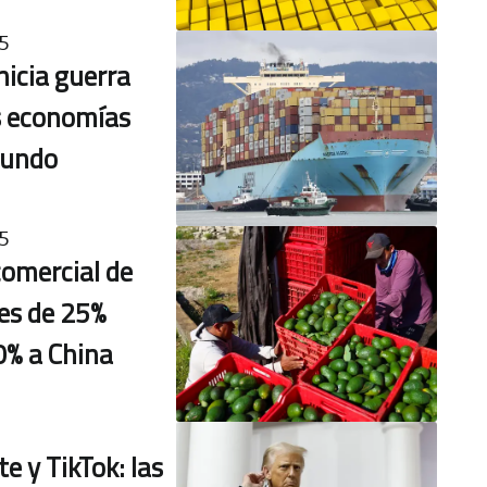
5
inicia guerra
s economías
mundo
5
comercial de
es de 25%
0% a China
e y TikTok: las