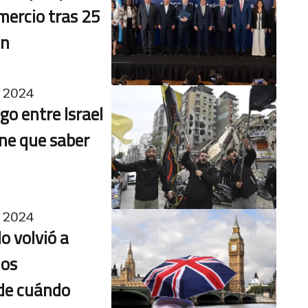
omercio tras 25
ón
 2024
go entre Israel
ene que saber
 2024
o volvió a
los
de cuándo