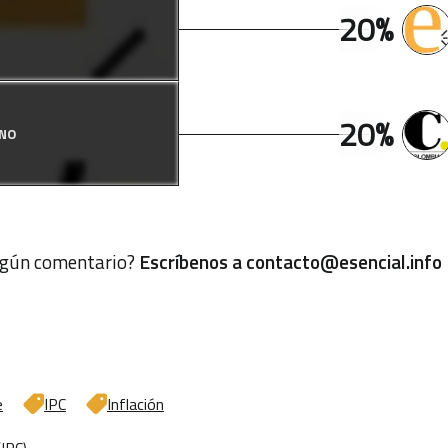
20%
20%
ANO
algún comentario?
Escríbenos a
contacto@esencial.info
e
IPC
Inflación