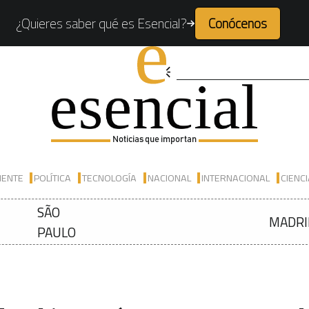
¿Quieres saber qué es Esencial?
Conócenos
Noticias que importan
IENTE
POLÍTICA
TECNOLOGÍA
NACIONAL
INTERNACIONAL
CIENC
SÃO
MADRI
PAULO