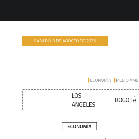
SÁBADO
,
8
DE
AGOSTO
DE
2026
ECONOMÍA
MEDIO AMB
LOS
BOGOTÁ
ANGELES
ECONOMÍA