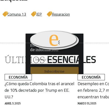
Comuna 13
JEP
Reparacion
¿Quieres recibir
nuestro boletín
de información?
ESENCIALES
ÚLTIMOS
Subscribirme
ECONOMÍA
ECONOMÍA
¿Cómo queda Colombia tras el arancel
Desempleo en Co
de 10% decretado por Trump en EE.
en febrero: 2,7 m
UU.?
encuentran trab
ABRIL 3, 2025
MARZO 31, 2025