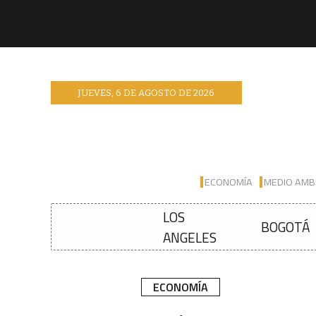
JUEVES
,
6
DE
AGOSTO
DE
2026
ECONOMÍA
MEDIO AMB
LOS
BOGOTÁ
ANGELES
ECONOMÍA