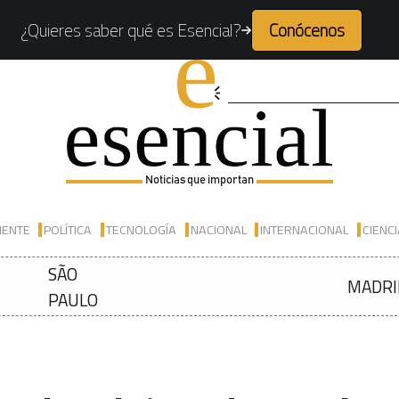
¿Quieres saber qué es Esencial?
Conócenos
Noticias que importan
IENTE
POLÍTICA
TECNOLOGÍA
NACIONAL
INTERNACIONAL
CIENC
SÃO
MADRI
PAULO