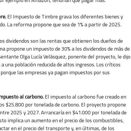
 por ejemplo en Amazon, tendrían que pagar más.
re.
El Impuesto de Timbre grava los diferentes bienes y
ado. La reforma propone que sea de 1% a partir de 2025.
os dividendos son las rentas que obtienen los dueños de
ma propone un impuesto de 30% a los dividendos de más de
entante Olga Lucía Velásquez, ponente del proyecto, le dijo
 a una población reducida de altos ingresos. Los críticos
e, porque las empresas ya pagan impuestos por sus
impuesto al carbono.
El impuesto al carbono fue creado en
os $25.800 por tonelada de carbono. El proyecto propone
tre 2025 y 2027. Arrancaría en $41.000 por tonelada de
sto implica un aumento en el precio de los combustibles,
ar en el precio del transporte y, en últimas, de los