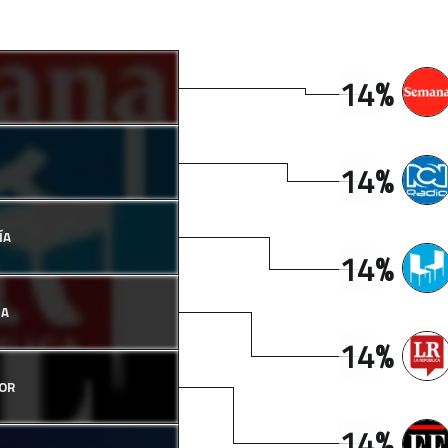
14%
14%
ÍA
14%
CA
14%
OR
14%