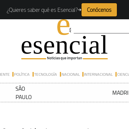
¿Quieres saber qué es Esencial?
Conócenos
Noticias que importan
IENTE
POLÍTICA
TECNOLOGÍA
NACIONAL
INTERNACIONAL
CIENC
SÃO
MADRI
PAULO