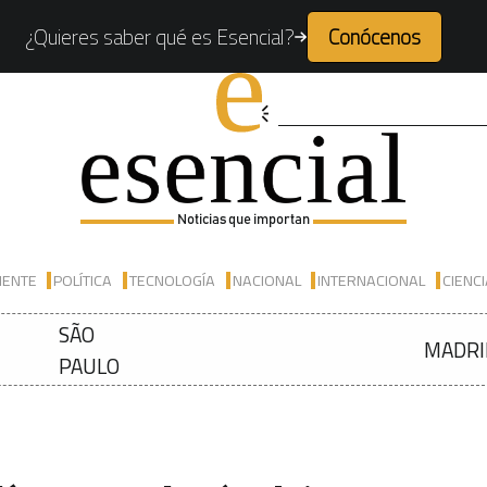
¿Quieres saber qué es Esencial?
Conócenos
Noticias que importan
IENTE
POLÍTICA
TECNOLOGÍA
NACIONAL
INTERNACIONAL
CIENC
SÃO
MADRI
PAULO