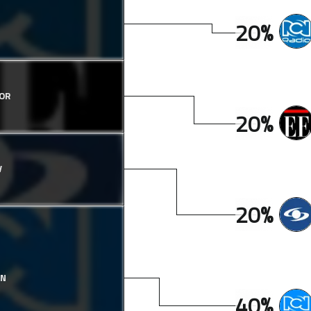
20%
OR
20%
V
20%
CN
40%