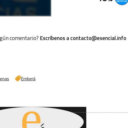
algún comentario?
Escríbenos a
contacto@esencial.info
genas
Emberá
uieres recibir nuestro
letín de información?