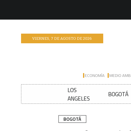
VIERNES
,
7
DE
AGOSTO
DE
2026
ECONOMÍA
MEDIO AMB
LOS
BOGOTÁ
ANGELES
BOGOTÁ