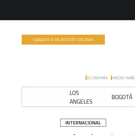
SÁBADO
,
8
DE
AGOSTO
DE
2026
ECONOMÍA
MEDIO AMB
LOS
BOGOTÁ
ANGELES
INTERNACIONAL