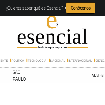
¿Quieres saber qué es Esencial?
Conócenos
Noticias que importan
IENTE
POLÍTICA
TECNOLOGÍA
NACIONAL
INTERNACIONAL
CIENC
SÃO
MADRI
PAULO