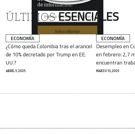
de información?
ESENCIALES
ÚLTIMOS
Subscribirme
ECONOMÍA
ECONOMÍA
¿Cómo queda Colombia tras el arancel
Desempleo en Co
de 10% decretado por Trump en EE.
en febrero: 2,7 m
UU.?
encuentran trab
ABRIL 3, 2025
MARZO 31, 2025