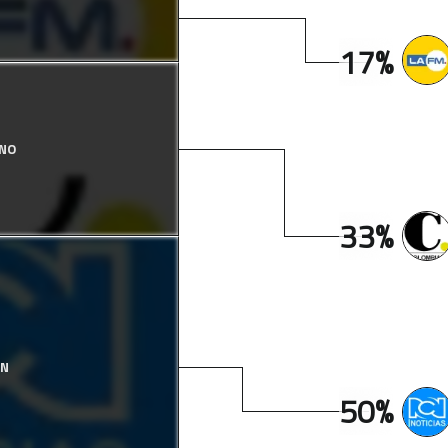
17%
ANO
33%
CN
50%