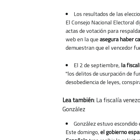
Los resultados de las elecci
El Consejo Nacional Electoral d
actas de votación para respaldar
web en la que
asegura haber ca
demuestran que el vencedor fu
El 2 de septiembre,
la fisc
"los delitos de usurpación de fu
desobediencia de leyes, conspira
Lea también
:
La fiscalía venez
González
González estuvo escondido e
Este domingo,
el gobierno españ