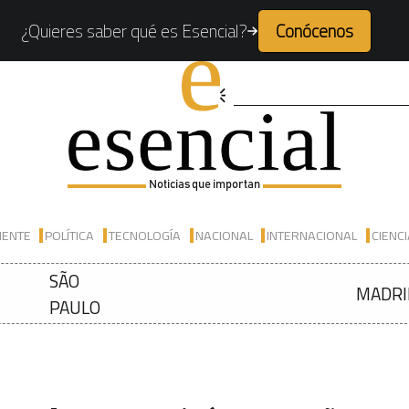
¿Quieres saber qué es Esencial?
Conócenos
Noticias que importan
IENTE
POLÍTICA
TECNOLOGÍA
NACIONAL
INTERNACIONAL
CIENC
SÃO
MADRI
PAULO