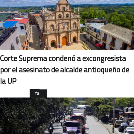
Corte Suprema condenó a excongresista
por el asesinato de alcalde antioqueño de
la UP
Ya
leíste
POLÍTICA
esta
nota