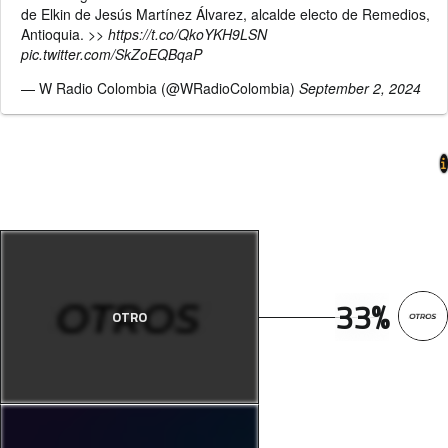
de Elkin de Jesús Martínez Álvarez, alcalde electo de Remedios,
Antioquia. >>
https://t.co/QkoYKH9LSN
pic.twitter.com/SkZoEQBqaP
— W Radio Colombia (@WRadioColombia)
September 2, 2024
33%
OTRO