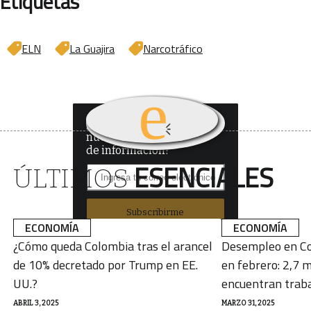
Etiquetas
ELN
La Guajira
Narcotráfico
¿Quieres recibir
nuestro boletín
de información?
ESENCIALES
ÚLTIMOS
Subscribirme
ECONOMÍA
ECONOMÍA
¿Cómo queda Colombia tras el arancel
Desempleo en Co
de 10% decretado por Trump en EE.
en febrero: 2,7 m
UU.?
encuentran trab
ABRIL 3, 2025
MARZO 31, 2025