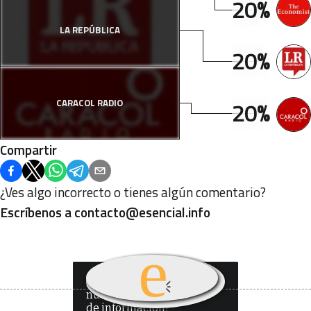
20%
LA REPÚBLICA
20%
CARACOL RADIO
20%
Compartir
¿Ves algo incorrecto o tienes algún comentario?
Escríbenos a
contacto@esencial.info
¿Quieres recibir
nuestro boletín
de información?