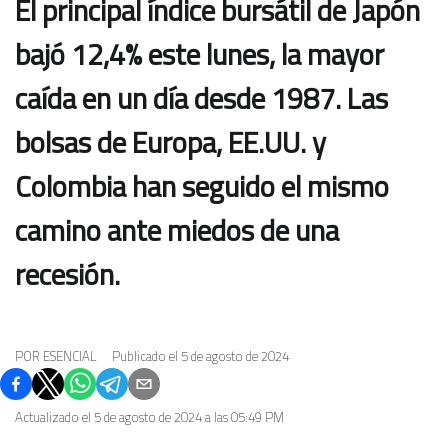
El principal índice bursátil de Japón
bajó 12,4% este lunes, la mayor
caída en un día desde 1987. Las
bolsas de Europa, EE.UU. y
Colombia han seguido el mismo
camino ante miedos de una
recesión.
POR
ESENCIAL
Publicado el
5 de agosto de 2024
Actualizado el
5 de agosto de 2024 a las 05:49 PM