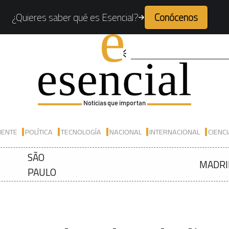
¿Quieres saber qué es Esencial?
Conócenos
Noticias que importan
IENTE
POLÍTICA
TECNOLOGÍA
NACIONAL
INTERNACIONAL
CIENC
SÃO
MADRI
PAULO