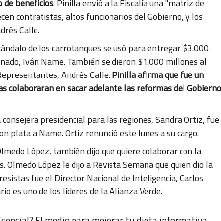
 de beneficios
. Pinilla envió a la Fiscalía una "matriz de
cen contratistas, altos funcionarios del Gobierno, y los
drés Calle.
escándalo de los carrotanques se usó para entregar $3.000
enado, Iván Name. También se dieron $1.000 millones al
Representantes, Andrés Calle.
Pinilla afirma que fue un
as colaboraran en sacar adelante las reformas del Gobierno
 consejera presidencial para las regiones, Sandra Ortiz, fue
con plata a Name. Ortiz renunció este lunes a su cargo.
Olmedo López, también dijo que quiere colaborar con la
os. Olmedo López le dijo a Revista Semana que quien dio la
esistas fue el Director Nacional de Inteligencia, Carlos
o es uno de los líderes de la Alianza Verde.
sencial? El medio para mejorar tu dieta informativa