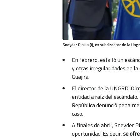
Sneyder Pinilla (i), ex subdirector de la Ung
En febrero, estalló un escá
y otras irregularidades en l
Guajira.
El director de la UNGRD, Olme
entidad a raíz del escándalo.
República denunció penalment
caso.
A finales de abril, Sneyder Pin
oportunidad. Es decir,
se ofre