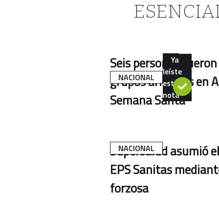
ESENCIA
Seis personas fueron
Ya
leíste
NACIONAL
grupos armados en A
esta
nota
Semana Santa
Supersalud asumió el 
NACIONAL
EPS Sanitas mediant
forzosa