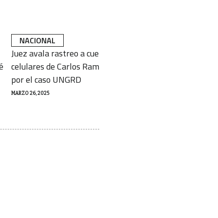
NACIONAL
NACIONAL
Juez avala rastreo a cuentas y
Quejas contra el
é
celulares de Carlos Ramón González
aumentaron más
por el caso UNGRD
Defensoría
MARZO 26, 2025
MARZO 25, 2025