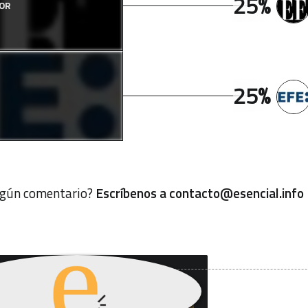
25%
OR
25%
algún comentario?
Escríbenos a
contacto@esencial.info
uieres recibir nuestro
letín de información?