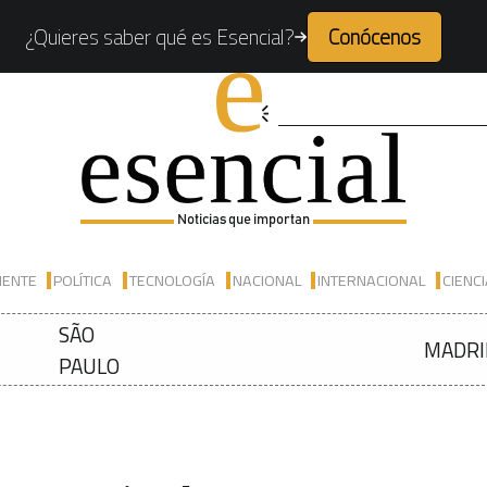
¿Quieres saber qué es Esencial?
Conócenos
Noticias que importan
IENTE
POLÍTICA
TECNOLOGÍA
NACIONAL
INTERNACIONAL
CIENC
SÃO
MADRI
PAULO