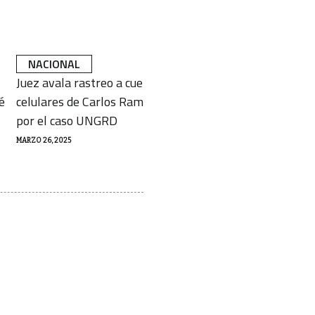
NACIONAL
NACIONAL
Juez avala rastreo a cuentas y
Quejas contra el
é
celulares de Carlos Ramón González
aumentaron más
por el caso UNGRD
Defensoría
MARZO 26, 2025
MARZO 25, 2025