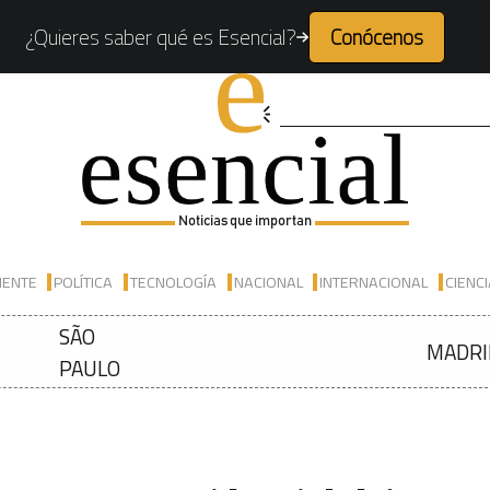
¿Quieres saber qué es Esencial?
Conócenos
Noticias que importan
IENTE
POLÍTICA
TECNOLOGÍA
NACIONAL
INTERNACIONAL
CIENC
SÃO
MADRI
PAULO