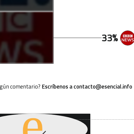
33%
algún comentario?
Escríbenos a
contacto@esencial.info
uieres recibir nuestro
letín de información?