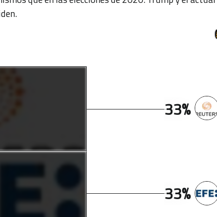
iden.
33%
33%