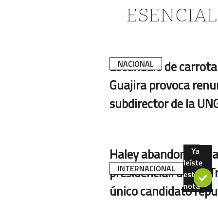
ESENCIAL
Escándalo de carrot
NACIONAL
Guajira provoca renu
subdirector de la U
Haley abandona la ca
Ya
leíste
INTERNACIONAL
presidencial: deja a
esta
nota
único candidato repu