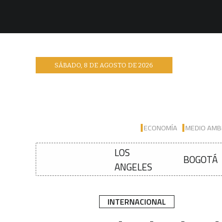
SÁBADO
,
8
DE
AGOSTO
DE
2026
ECONOMÍA
MEDIO AMB
LOS
BOGOTÁ
ANGELES
INTERNACIONAL