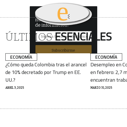
¿Quieres recibir
nuestro boletín
de información?
ESENCIALES
ÚLTIMOS
Subscribirme
ECONOMÍA
ECONOMÍA
¿Cómo queda Colombia tras el arancel
Desempleo en Co
de 10% decretado por Trump en EE.
en febrero: 2,7 m
UU.?
encuentran trab
ABRIL 3, 2025
MARZO 31, 2025