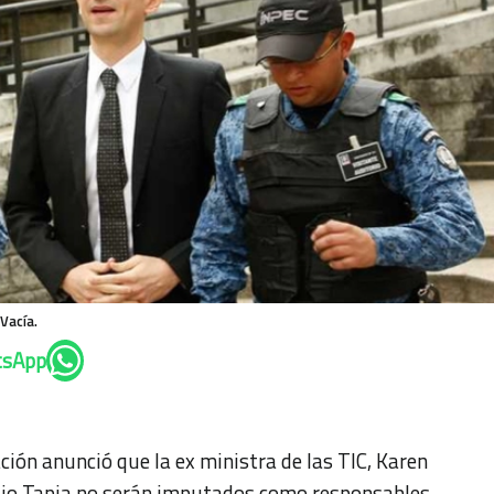
 Vacía.
tsApp
ción anunció que la ex ministra de las TIC, Karen
ilio Tapia no serán imputados como responsables