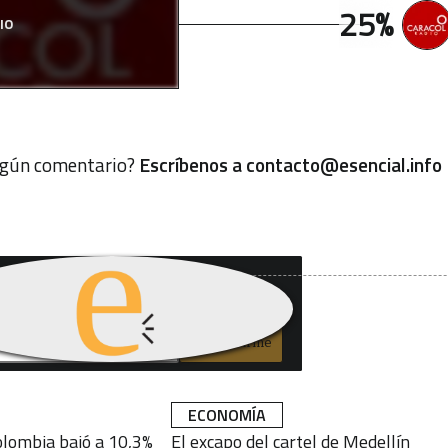
25%
IO
algún comentario?
Escríbenos a
contacto@esencial.info
uieres recibir nuestro
letín de información?
Subscribirme
ECONOMÍA
lombia bajó a 10,3%
El excapo del cartel de Medellín