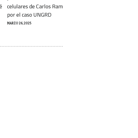
é
celulares de Carlos Ramón González
aumentaron más
por el caso UNGRD
Defensoría
MARZO 26, 2025
MARZO 25, 2025