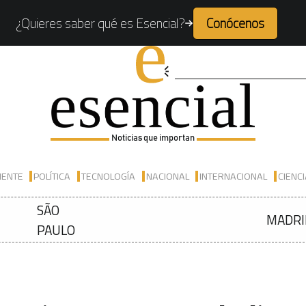
¿Quieres saber qué es Esencial?
Conócenos
Noticias que importan
IENTE
POLÍTICA
TECNOLOGÍA
NACIONAL
INTERNACIONAL
CIENC
SÃO
MADRI
PAULO