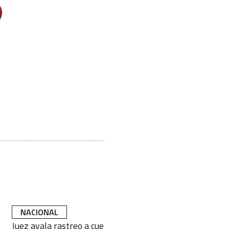
NACIONAL
NACIONAL
Juez avala rastreo a cuentas y
Quejas contra el