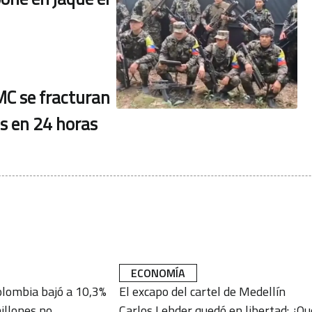
MC se fracturan
es en 24 horas
ECONOMÍA
lombia bajó a 10,3%
El excapo del cartel de Medellín
illones no
Carlos Lehder quedó en libertad: ¿Qu