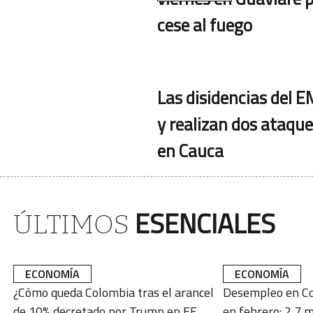
cese al fuego
Las disidencias del E
y realizan dos ataqu
en Cauca
ESENCIALES
ÚLTIMOS
ECONOMÍA
ECONOMÍA
¿Cómo queda Colombia tras el arancel
Desempleo en Co
de 10% decretado por Trump en EE.
en febrero: 2,7 m