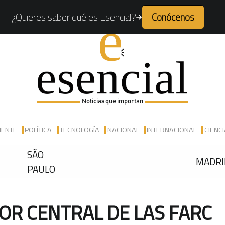
¿Quieres saber qué es Esencial?
Conócenos
Noticias que importan
IENTE
POLÍTICA
TECNOLOGÍA
NACIONAL
INTERNACIONAL
CIENC
SÃO
MADRI
PAULO
OR CENTRAL DE LAS FARC