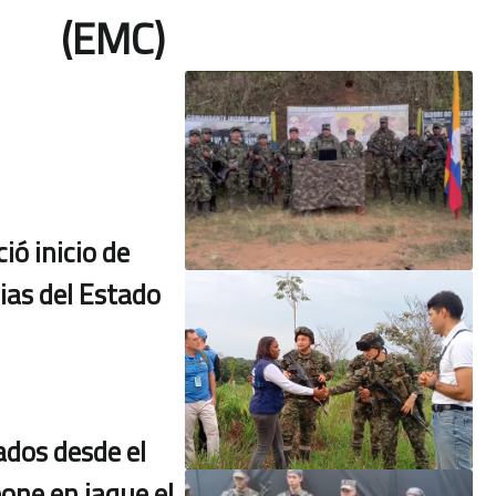
(EMC)
ió inicio de
ias del Estado
ados desde el
one en jaque el