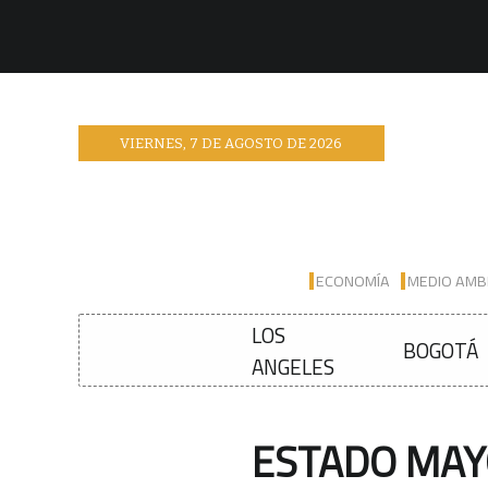
VIERNES
,
7
DE
AGOSTO
DE
2026
ECONOMÍA
MEDIO AMB
LOS
BOGOTÁ
ANGELES
ESTADO MAY