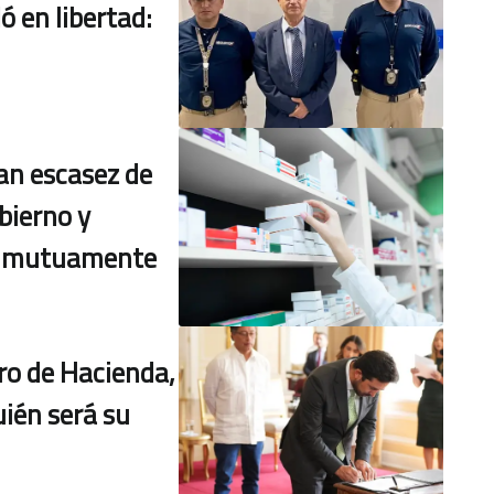
ó en libertad:
an escasez de
bierno y
n mutuamente
ro de Hacienda,
ién será su