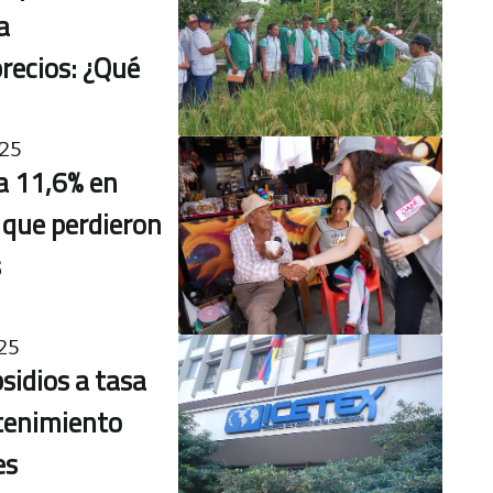
a
precios: ¿Qué
25
a 11,6% en
s que perdieron
s
25
bsidios a tasa
stenimiento
es