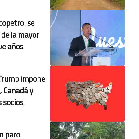
copetrol se
 de la mayor
ve años
 Trump impone
, Canadá y
 socios
n paro