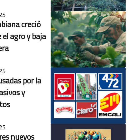
25
biana creció
 el agro y baja
era
25
sadas por la
asivos y
atos
25
res nuevos