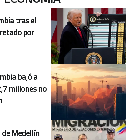
bia tras el
retado por
mbia bajó a
2,7 millones no
o
l de Medellín