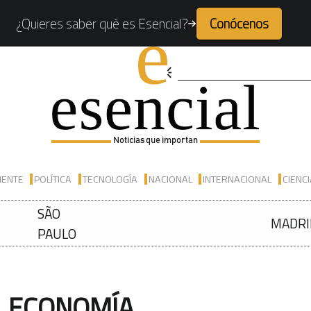
¿Quieres saber qué es Esencial?
Conócenos
Noticias que importan
IENTE
POLÍTICA
TECNOLOGÍA
NACIONAL
INTERNACIONAL
CIENC
SÃO
MADRI
PAULO
ECONOMÍA