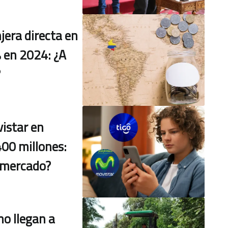
jera directa en
 en 2024: ¿A
?
istar en
00 millones:
 mercado?
no llegan a