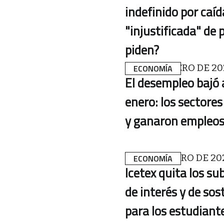
indefinido por caíd
"injustificada" de 
piden?
28 DE FEBRERO DE 20
ECONOMÍA
El desempleo bajó 
enero: los sectore
y ganaron empleo
21 DE FEBRERO DE 20
ECONOMÍA
Icetex quita los su
de interés y de so
para los estudiant