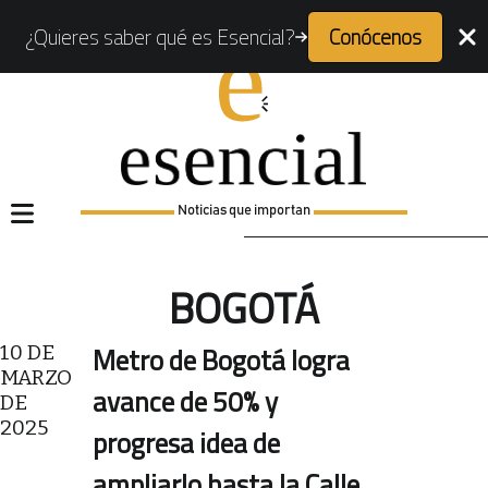
¿Quieres saber qué es Esencial?
Conócenos
Noticias que importan
BOGOTÁ
10 DE
Metro de Bogotá logra
MARZO
avance de 50% y
DE
2025
progresa idea de
ampliarlo hasta la Calle